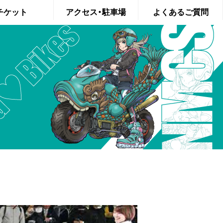
サイクルショー 2026年4月10日（金）11日（土）12日（日）T
チケット
アクセス・駐車場
よくあるご質問
・当日券
会場アクセス
場登録
バイク駐車場
125cc以下のバイク駐車場
混雑緩和についてのお願い