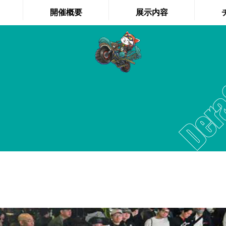
第5回 名古屋モーター
開催概要
展示内容
ごあいさつ
出展ブランド
前売券
開催概要
初開催企画
事前来
屋内展示
試乗会・体験会
ファミリー・子ども向け
デモンストレーション
キッチンカー・スイーツ