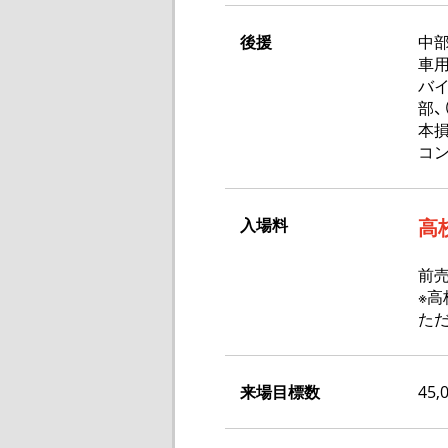
後援
中部
車用
バイ
部、
本
コン
入場料
高
前売
※高
た
来場目標数
45,