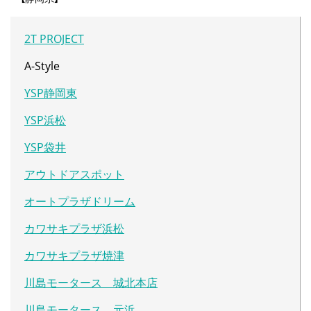
2T PROJECT
A-Style
YSP静岡東
YSP浜松
YSP袋井
アウトドアスポット
オートプラザドリーム
カワサキプラザ浜松
カワサキプラザ焼津
川島モータース 城北本店
川島モータース 元浜