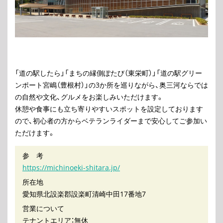
「道の駅したら」「まちの縁側ぽたび（東栄町）」「道の駅グリー
ンポート宮嶋（豊根村）」の3か所を巡りながら、奥三河ならでは
の自然や文化、グルメをお楽しみいただけます。
休憩や食事にも立ち寄りやすいスポットを設定しております
ので、初心者の方からベテランライダーまで安心してご参加い
ただけます。
参 考
https://michinoeki-shitara.jp/
所在地
愛知県北設楽郡設楽町清崎中田17番地7
営業について
テナントエリア：無休