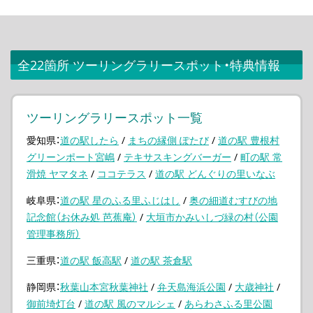
全22箇所 ツーリングラリースポット・特典情報
ツーリングラリースポット一覧
愛知県：
道の駅したら
/
まちの縁側 ぽたび
/
道の駅 豊根村
グリーンポート宮嶋
/
テキサスキングバーガー
/
町の駅 常
滑焼 ヤマタネ
/
ココテラス
/
道の駅 どんぐりの里いなぶ
岐阜県：
道の駅 星のふる里ふじはし
/
奥の細道むすびの地
記念館（お休み処 芭蕉庵）
/
大垣市かみいしづ緑の村（公園
管理事務所）
三重県：
道の駅 飯高駅
/
道の駅 茶倉駅
静岡県：
秋葉山本宮秋葉神社
/
弁天島海浜公園
/
大歳神社
/
御前埼灯台
/
道の駅 風のマルシェ
/
あらわさふる里公園