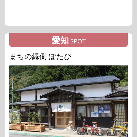
愛知
SPOT
まちの縁側 ぽたび