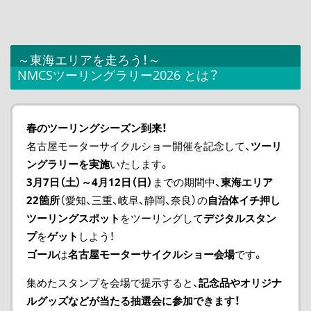
～東海エリアを走ろう！～
NMCSツーリングラリー2026 とは？
春のツーリングシーズン到来！
名古屋モーターサイクルショー開催を記念して、
ツーリ
ングラリーを実施
いたします。
3月7日（土）～4月12日（日）
までの期間中、
東海エリア
22箇所
（愛知、三重、岐阜、静岡、奈良）の
自治体イチ押し
ツーリングスポット
をツーリングして
デジタルスタン
プ
を
ゲット
しよう！
ゴール
は
名古屋モーターサイクルショー会場
です。
集めたスタンプを会場で提示すると、
記念品やオリジナ
ルグッズなどが当たる抽選会に参加できます！