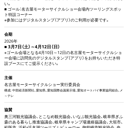
い。
■ ゴール：名古屋モーターサイクルショー会場内ツーリングスポッ
ト特設コーナー
※参加にはデジタルスタンプ（アプリ）のご利用が必要です。
会期
2026年
■ 3月7日（土）～4月12日（日）
※ゴール会場となる4月10日～12日の名古屋モーターサイクルショ
ー会場に訪問先のデジタルスタンプ（アプリ）をお持ちいただき特
設ブースにてご提示ください。
主催
名古屋モーターサイクルショー実行委員会
構成: 中部経済新聞社、愛知県、愛知国際会議展示場、愛知オートバイ事業協同組合、メ
～テレ
協賛
奥三河観光協議会、とこなめ観光協会、いなぶ観光協会、岐阜県ぎふ
森のある暮らし推進協議会、岐阜県キャンプ場連絡協議会、大垣市、
松阪市、浜松•浜名湖ツーリズムビューロー、御前崎市観光協会、奈